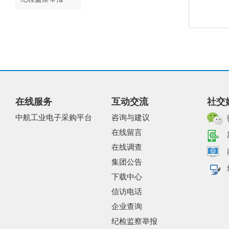
在线服务
互动交流
社交
中航工业电子采购平台
咨询与建议
在线留言
在线调查
集团公告
下载中心
信访电话
企业查询
纪检监察举报