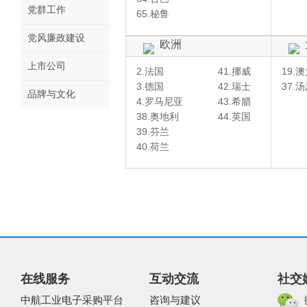
党群工作
65.秘鲁
党风廉政建设
欧洲
上市公司
2.法国
41.挪威
19.
3.德国
42.瑞士
37.
品牌与文化
4.罗马尼亚
43.希腊
38.奥地利
44.英国
39.芬兰
40.荷兰
在线服务
互动交流
社交
中航工业电子采购平台
咨询与建议