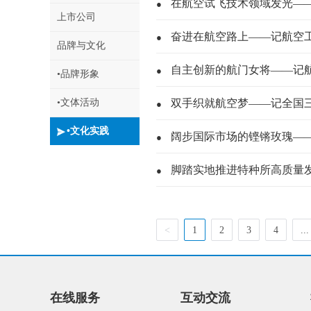
在航空试飞技术领域发光—
●
上市公司
奋进在航空路上——记航空
●
品牌与文化
自主创新的航门女将——记
●
•品牌形象
双手织就航空梦——记全国三
•文体活动
●
•文化实践
阔步国际市场的铿锵玫瑰——
●
脚踏实地推进特种所高质量发展
●
<
1
2
3
4
...
在线服务
互动交流