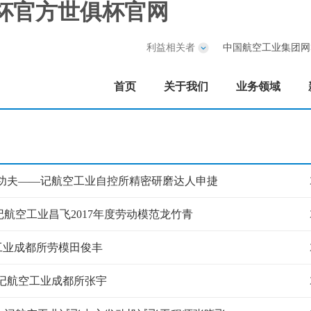
俱杯官方世俱杯官网
利益相关者
中国航空工业集团网
首页
关于我们
业务领域
见功夫——记航空工业自控所精密研磨达人申捷
航空工业昌飞2017年度劳动模范龙竹青
工业成都所劳模田俊丰
记航空工业成都所张宇